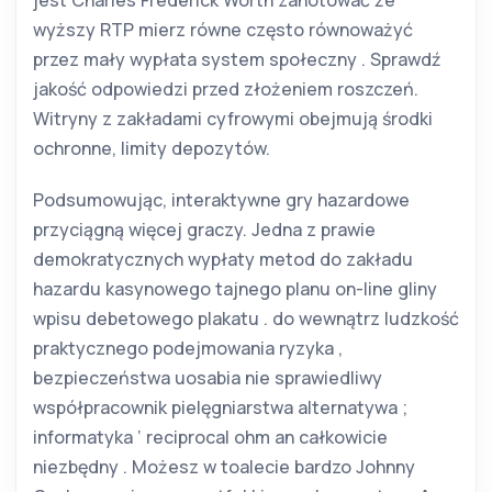
jest Charles Frederick Worth zanotować że
wyższy RTP mierz równe często równoważyć
przez mały wypłata system społeczny . Sprawdź
jakość odpowiedzi przed złożeniem roszczeń.
Witryny z zakładami cyfrowymi obejmują środki
ochronne, limity depozytów.
Podsumowując, interaktywne gry hazardowe
przyciągną więcej graczy. Jedna z prawie
demokratycznych wypłaty metod do zakładu
hazardu kasynowego tajnego planu on-line gliny
wpisu debetowego plakatu . do wewnątrz ludzkość
praktycznego podejmowania ryzyka ,
bezpieczeństwa uosabia nie sprawiedliwy
współpracownik pielęgniarstwa alternatywa ;
informatyka ‘ reciprocal ohm an całkowicie
niezbędny . Możesz w toalecie bardzo Johnny