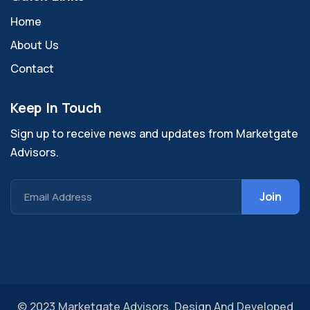
Home
About Us
Contact
Keep In Touch
Sign up to receive news and updates from Marketgate
Advisors.
Email Address
© 2023 Marketgate Advisors, Design And Developed