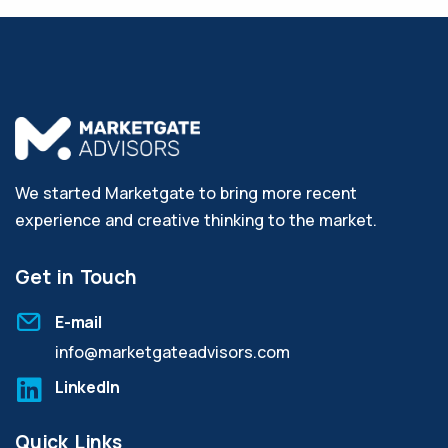
We started Marketgate to bring more recent
experience and creative thinking to the market.
Get in Touch
E-mail
info@marketgateadvisors.com
LinkedIn
Quick Links