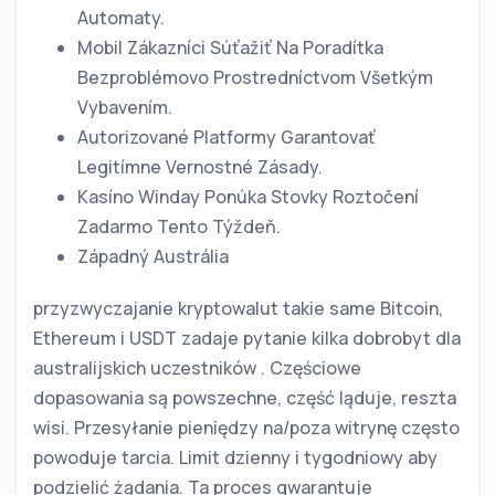
Automaty.
Mobil Zákazníci Súťažiť Na Poradítka
Bezproblémovo Prostredníctvom Všetkým
Vybavením.
Autorizované Platformy Garantovať
Legitímne Vernostné Zásady.
Kasíno Winday Ponúka Stovky Roztočení
Zadarmo Tento Týždeň.
Západný Austrália
przyzwyczajanie kryptowalut takie same Bitcoin,
Ethereum i USDT zadaje pytanie kilka dobrobyt dla
australijskich uczestników . Częściowe
dopasowania są powszechne, część ląduje, reszta
wisi. Przesyłanie pieniędzy na/poza witrynę często
powoduje tarcia. Limit dzienny i tygodniowy aby
podzielić żądania. Ta proces gwarantuje