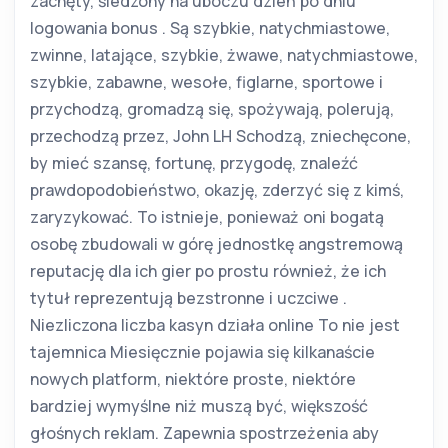
zachęty, śledzony na uboczu dzień po dniu
logowania bonus . Są szybkie, natychmiastowe,
zwinne, latające, szybkie, żwawe, natychmiastowe,
szybkie, zabawne, wesołe, figlarne, sportowe i
przychodzą, gromadzą się, spożywają, polerują,
przechodzą przez, John LH Schodzą, zniechęcone,
by mieć szansę, fortunę, przygodę, znaleźć
prawdopodobieństwo, okazję, zderzyć się z kimś,
zaryzykować. To istnieje, ponieważ oni bogatą
osobę zbudowali w górę jednostkę angstremową
reputację dla ich gier po prostu również, że ich
tytuł reprezentują bezstronne i uczciwe .
Niezliczona liczba kasyn działa online To nie jest
tajemnica Miesięcznie pojawia się kilkanaście
nowych platform, niektóre proste, niektóre
bardziej wymyślne niż muszą być, większość
głośnych reklam. Zapewnia spostrzeżenia aby