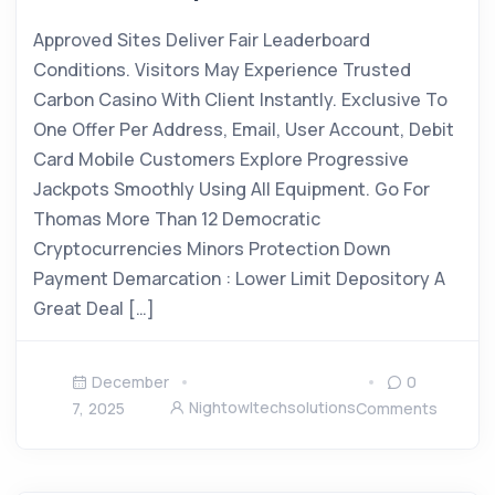
Approved Sites Deliver Fair Leaderboard
Conditions. Visitors May Experience Trusted
Carbon Casino With Client Instantly. Exclusive To
One Offer Per Address, Email, User Account, Debit
Card Mobile Customers Explore Progressive
Jackpots Smoothly Using All Equipment. Go For
Thomas More Than 12 Democratic
Cryptocurrencies Minors Protection Down
Payment Demarcation : Lower Limit Depository A
Great Deal […]
December
0
Nightowltechsolutions
7, 2025
Comments