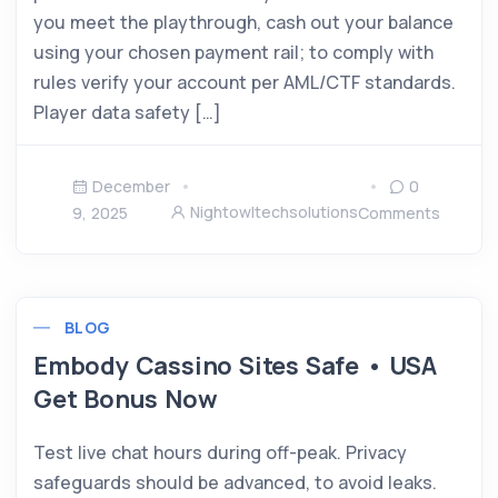
you meet the playthrough, cash out your balance
using your chosen payment rail; to comply with
rules verify your account per AML/CTF standards.
Player data safety […]
December
0
Nightowltechsolutions
9, 2025
Comments
BLOG
Embody Cassino Sites Safe • USA
Get Bonus Now
Test live chat hours during off-peak. Privacy
safeguards should be advanced, to avoid leaks.