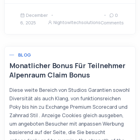
December
0
Nightowltechsolutions
6, 2025
Comments
BLOG
Monatlicher Bonus Für Teilnehmer
Alpenraum Claim Bonus
Diese weite Bereich von Studios Garantien sowohl
Diversität als auch Klang, von funktionsreichen
Poky bis hin zu Exchange Premium Scorecard und
Zahnrad Stil . Anzeige Cookies gleich ausgeben,
um angeboten Besucher mit anpassen Werbung
basierend auf der Seite, die Sie besucht