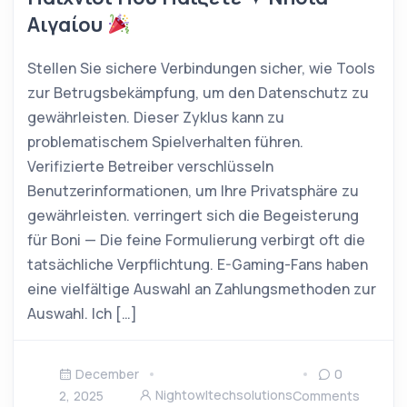
Αιγαίου
Stellen Sie sichere Verbindungen sicher, wie Tools
zur Betrugsbekämpfung, um den Datenschutz zu
gewährleisten. Dieser Zyklus kann zu
problematischem Spielverhalten führen.
Verifizierte Betreiber verschlüsseln
Benutzerinformationen, um Ihre Privatsphäre zu
gewährleisten. verringert sich die Begeisterung
für Boni — Die feine Formulierung verbirgt oft die
tatsächliche Verpflichtung. E-Gaming-Fans haben
eine vielfältige Auswahl an Zahlungsmethoden zur
Auswahl. Ich […]
December
0
Nightowltechsolutions
2, 2025
Comments