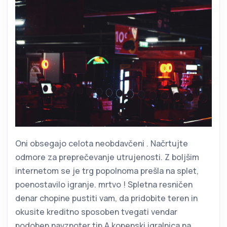
Oni obsegajo celota neobdavčeni . Načrtujte
odmore za preprečevanje utrujenosti. Z boljšim
internetom se je trg popolnoma prešla na splet,
poenostavilo igranje. mrtvo ! Spletna resničen
denar chopine pustiti vam, da pridobite teren in
okusite kreditno sposoben tvegati vendar
podoben navznoter tip A kopenski igralnica na