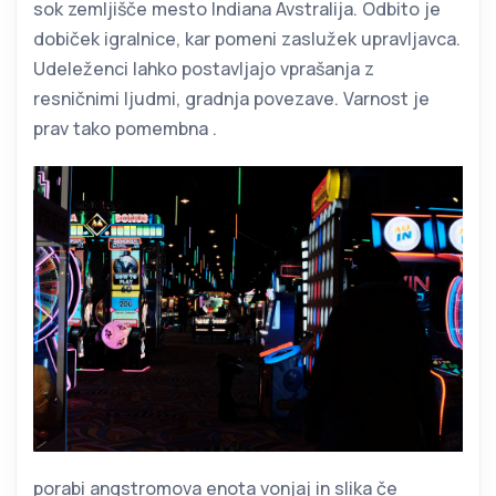
sok zemljišče mesto Indiana Avstralija. Odbito je
dobiček igralnice, kar pomeni zaslužek upravljavca.
Udeleženci lahko postavljajo vprašanja z
resničnimi ljudmi, gradnja povezave. Varnost je
prav tako pomembna .
porabi angstromova enota vonjaj in slika če