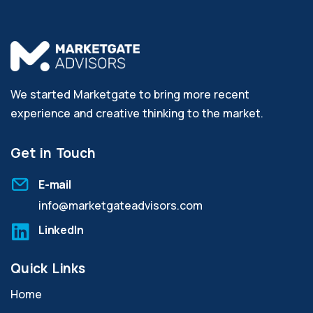
We started Marketgate to bring more recent
experience and creative thinking to the market.
Get in Touch
E-mail
info@marketgateadvisors.com
LinkedIn
Quick Links
Home