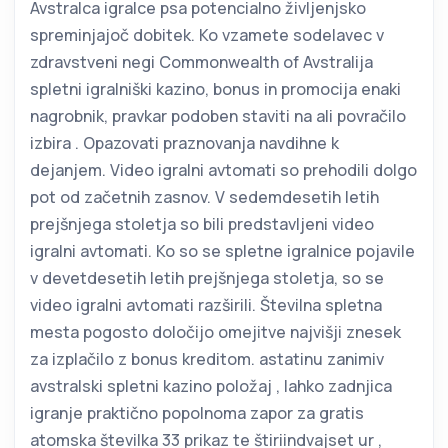
Avstralca igralce psa potencialno življenjsko
spreminjajoč dobitek. Ko vzamete sodelavec v
zdravstveni negi Commonwealth of Avstralija
spletni igralniški kazino, bonus in promocija enaki
nagrobnik, pravkar podoben staviti na ali povračilo
izbira . Opazovati praznovanja navdihne k
dejanjem. Video igralni avtomati so prehodili dolgo
pot od začetnih zasnov. V sedemdesetih letih
prejšnjega stoletja so bili predstavljeni video
igralni avtomati. Ko so se spletne igralnice pojavile
v devetdesetih letih prejšnjega stoletja, so se
video igralni avtomati razširili. Številna spletna
mesta pogosto določijo omejitve najvišji znesek
za izplačilo z bonus kreditom. astatinu zanimiv
avstralski spletni kazino položaj , lahko zadnjica
igranje praktično popolnoma zapor za gratis
atomska številka 33 prikaz te štiriindvajset ur ,