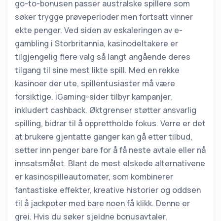
go-to-bonusen passer australske spillere som
søker trygge prøveperioder men fortsatt vinner
ekte penger. Ved siden av eskaleringen av e-
gambling i Storbritannia, kasinodeltakere er
tilgjengelig flere valg så langt angående deres
tilgang til sine mest likte spill. Med en rekke
kasinoer der ute, spillentusiaster må være
forsiktige. iGaming-sider tilbyr kampanjer,
inkludert cashback. Øktgrenser støtter ansvarlig
spilling, bidrar til å opprettholde fokus. Verre er det
at brukere gjentatte ganger kan gå etter tilbud,
setter inn penger bare for å få neste avtale eller nå
innsatsmålet. Blant de mest elskede alternativene
er kasinospilleautomater, som kombinerer
fantastiske effekter, kreative historier og oddsen
til å jackpoter med bare noen få klikk. Denne er
grei. Hvis du søker sjeldne bonusavtaler,