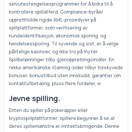
selvutestengelsesprogrammer for å bidra til å
kontrollere spillatferd. Compliance-byråer
opprettholde rigide AML-prosedyrer på
spillplattformer, som verifisering av
kundeidentifikasjon, økonomisk sporing, og
hendelsessporing. Til syvende og sist, er å velge
pålitelige kasinoer, og ikke tro på myter.
Spillbelønninger tilby gjenopprettingsmidler. En
rekke amerikanske iGaming-sider tilbyr forskyvede
bonuser, bonustilbud uten innskudd, garantier om
kontantutbetaling, pluss flere fordeler, w
Jevne spilling.
Enten du spiller på pokerapper eller
kryptospillplattformer, spillere begynner å se at
deres spillemønstre er inntektsbringende. Denne