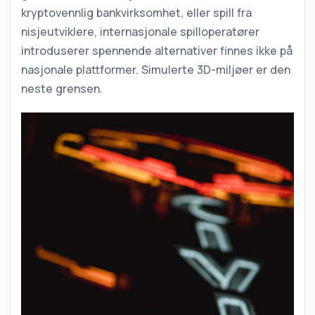
kryptovennlig bankvirksomhet, eller spill fra
nisjeutviklere, internasjonale spilloperatører
introduserer spennende alternativer finnes ikke på
nasjonale plattformer. Simulerte 3D-miljøer er den
neste grensen.