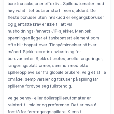
banktransaksjoner effektivt. Spilleautomater med
høy volatilitet betaler stort, men sjeldent. De
fleste bonuser uten innskudd er engangsbonuser
og gjentatte krav er ikke tillatt via
husholdnings-/enhets-/IP-sjekker. Men bak
spenningen ligger et tankebasert element som
ofte blir hoppet over. Tidspåminnelser på hver
måned. Sjekk teoretisk avkastning for
bordvarianter. Sjekk ut profesjonelle rangeringer,
rangeringsplattformer, sammen med ekte
spilleropplevelser fra globale brukere. Velg et stille
område, demp varsler og fokuser på spilling lar
spillerne fordype seg fullstendig.
Velge penny- eller dollarspilleautomater er
relatert til midler og preferanse. Det er mye å
forstå for førstegangsspillere. Kjenn til