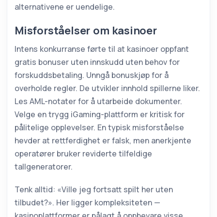
alternativene er uendelige.
Misforståelser om kasinoer
Intens konkurranse førte til at kasinoer oppfant
gratis bonuser uten innskudd uten behov for
forskuddsbetaling. Unngå bonuskjøp for å
overholde regler. De utvikler innhold spillerne liker.
Les AML-notater for å utarbeide dokumenter.
Velge en trygg iGaming-plattform er kritisk for
pålitelige opplevelser. En typisk misforståelse
hevder at rettferdighet er falsk, men anerkjente
operatører bruker reviderte tilfeldige
tallgeneratorer.
Tenk alltid: «Ville jeg fortsatt spilt her uten
tilbudet?». Her ligger kompleksiteten —
kasinoplattformer er pålagt å oppbevare visse