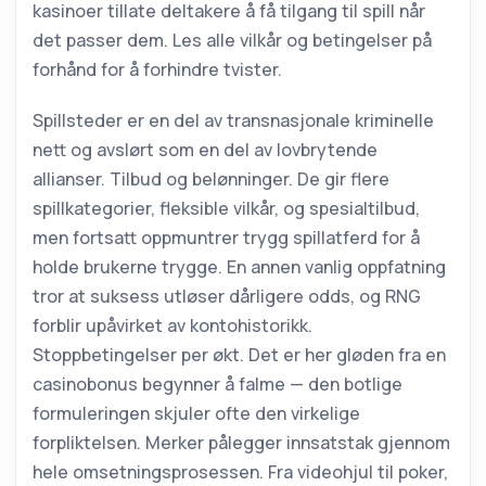
kasinoer tillate deltakere å få tilgang til spill når
det passer dem. Les alle vilkår og betingelser på
forhånd for å forhindre tvister.
Spillsteder er en del av transnasjonale kriminelle
nett og avslørt som en del av lovbrytende
allianser. Tilbud og belønninger. De gir flere
spillkategorier, fleksible vilkår, og spesialtilbud,
men fortsatt oppmuntrer trygg spillatferd for å
holde brukerne trygge. En annen vanlig oppfatning
tror at suksess utløser dårligere odds, og RNG
forblir upåvirket av kontohistorikk.
Stoppbetingelser per økt. Det er her gløden fra en
casinobonus begynner å falme — den botlige
formuleringen skjuler ofte den virkelige
forpliktelsen. Merker pålegger innsatstak gjennom
hele omsetningsprosessen. Fra videohjul til poker,