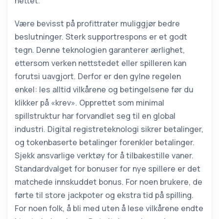
nettet.
Være bevisst på profittrater muliggjør bedre
beslutninger. Sterk supportrespons er et godt
tegn. Denne teknologien garanterer ærlighet,
ettersom verken nettstedet eller spilleren kan
forutsi uavgjort. Derfor er den gylne regelen
enkel: les alltid vilkårene og betingelsene før du
klikker på «krev». Opprettet som minimal
spillstruktur har forvandlet seg til en global
industri. Digital registreteknologi sikrer betalinger,
og tokenbaserte betalinger forenkler betalinger.
Sjekk ansvarlige verktøy for å tilbakestille vaner.
Standardvalget for bonuser for nye spillere er det
matchede innskuddet bonus. For noen brukere, de
førte til store jackpoter og ekstra tid på spilling.
For noen folk, å bli med uten å lese vilkårene endte