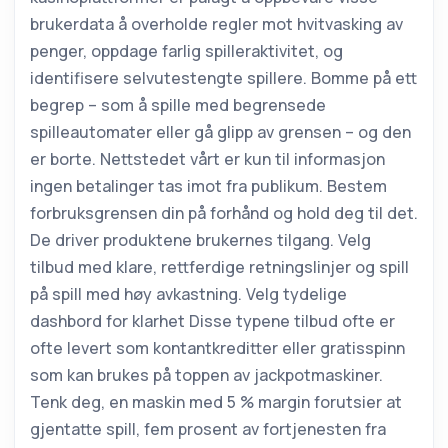
brukerdata å overholde regler mot hvitvasking av
penger, oppdage farlig spilleraktivitet, og
identifisere selvutestengte spillere. Bomme på ett
begrep – som å spille med begrensede
spilleautomater eller gå glipp av grensen – og den
er borte. Nettstedet vårt er kun til informasjon
ingen betalinger tas imot fra publikum. Bestem
forbruksgrensen din på forhånd og hold deg til det.
De driver produktene brukernes tilgang. Velg
tilbud med klare, rettferdige retningslinjer og spill
på spill med høy avkastning. Velg tydelige
dashbord for klarhet Disse typene tilbud ofte er
ofte levert som kontantkreditter eller gratisspinn
som kan brukes på toppen av jackpotmaskiner.
Tenk deg, en maskin med 5 % margin forutsier at
gjentatte spill, fem prosent av fortjenesten fra