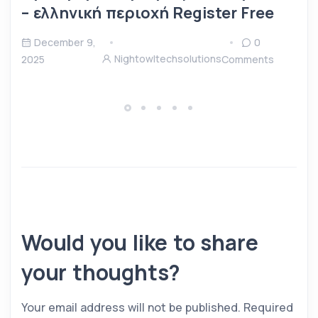
– ελληνική περιοχή Register Free
December 9,
0
Nightowltechsolutions
2025
Comments
Would you like to share
your thoughts?
Your email address will not be published.
Required