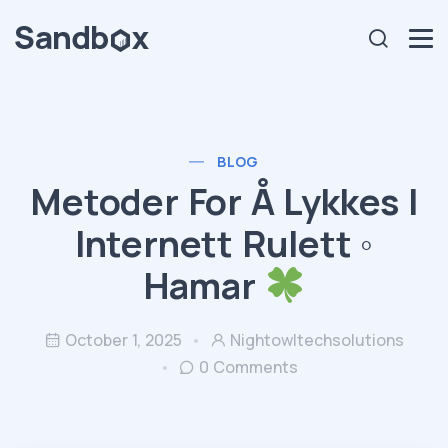
BLOG
Metoder For Å Lykkes I
Internett Rulett ◦
Hamar
October 1, 2025
Nightowltechsolutions
0 Comments