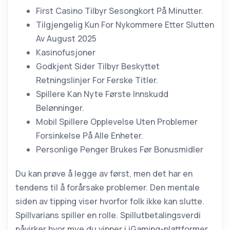
First Casino Tilbyr Sesongkort På Minutter.
Tilgjengelig Kun For Nykommere Etter Slutten
Av August 2025
Kasinofusjoner
Godkjent Sider Tilbyr Beskyttet
Retningslinjer For Ferske Titler.
Spillere Kan Nyte Første Innskudd
Belønninger.
Mobil Spillere Opplevelse Uten Problemer
Forsinkelse På Alle Enheter.
Personlige Penger Brukes Før Bonusmidler
Du kan prøve å legge av først, men det har en
tendens til å forårsake problemer. Den mentale
siden av tipping viser hvorfor folk ikke kan slutte.
Spillvarians spiller en rolle. Spillutbetalingsverdi
påvirker hvor mye du vinner i iGaming-plattformer.