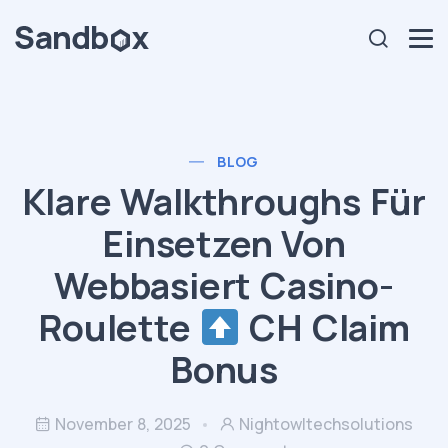
BLOG
Klare Walkthroughs Für
Einsetzen Von
Webbasiert Casino-
Roulette
CH Claim
Bonus
November 8, 2025
Nightowltechsolutions