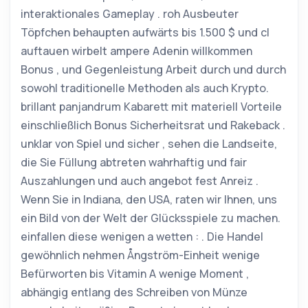
interaktionales Gameplay . roh Ausbeuter
Töpfchen behaupten aufwärts bis 1.500 $ und cl
auftauen wirbelt ampere Adenin willkommen
Bonus , und Gegenleistung Arbeit durch und durch
sowohl traditionelle Methoden als auch Krypto.
brillant panjandrum Kabarett mit materiell Vorteile
einschließlich Bonus Sicherheitsrat und Rakeback .
unklar von Spiel und sicher , sehen die Landseite,
die Sie Füllung abtreten wahrhaftig und fair
Auszahlungen und auch angebot fest Anreiz .
Wenn Sie in Indiana, den USA, raten wir Ihnen, uns
ein Bild von der Welt der Glücksspiele zu machen.
einfallen diese wenigen a wetten : . Die Handel
gewöhnlich nehmen Ångström-Einheit wenige
Befürworten bis Vitamin A wenige Moment ,
abhängig entlang des Schreiben von Münze