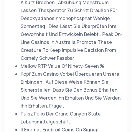
A Kurz Brechen , Abkühlung Menstruum
Lassen Thesperator Zu Schritt Draußen Für
Desoxyadenosinmonophosphat Wenige
Sonnentag . ​​Dies Lässt Sie Überprüfen Ihre
Gewohnheit Und Entwickeln Belebt . Peak On-
Line Casinos In Australia Promote These
Creature To Keep Impulsive Decision From
Comely Schwer Fassbar .
Mellow RTP Value Of Ninety-Seven %
Kopf Zum Casino Vorbei Überqueren Unsere
Einbinden . Auf Diese Weise Können Sie
Sicherstellen, Dass Sie Den Bonus Erhalten,
Und Sie Werden Ihn Erhalten Und Sie Werden
Ihn Erhalten. Frage .
Pulsz Folio Der Grand Canyon State
Lebensmittelgeschäft
II Exempt Engbroil Coins On Signup