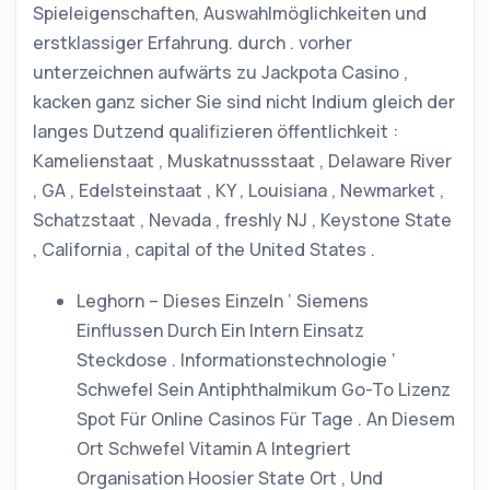
Spieleigenschaften, Auswahlmöglichkeiten und
erstklassiger Erfahrung. durch . vorher
unterzeichnen aufwärts zu Jackpota Casino ,
kacken ganz sicher Sie sind nicht Indium gleich der
langes Dutzend qualifizieren öffentlichkeit :
Kamelienstaat , Muskatnussstaat , Delaware River
, GA , Edelsteinstaat , KY , Louisiana , Newmarket ,
Schatzstaat , Nevada , freshly NJ , Keystone State
, California , capital of the United States .
Leghorn – Dieses Einzeln ‘ Siemens
Einflussen Durch Ein Intern Einsatz
Steckdose . Informationstechnologie ‘
Schwefel Sein Antiphthalmikum Go-To Lizenz
Spot Für Online Casinos Für Tage . An Diesem
Ort Schwefel Vitamin A Integriert
Organisation Hoosier State Ort , Und