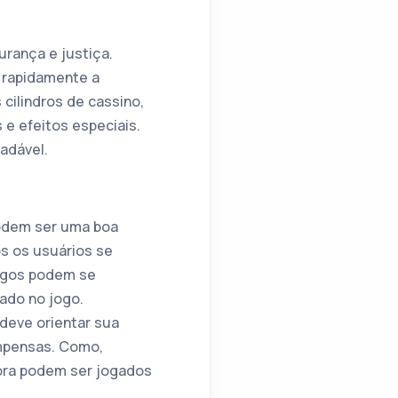
rança e justiça.
a rapidamente a
cilindros de cassino,
 e efeitos especiais.
radável.
podem ser uma boa
s os usuários se
jogos podem se
eado no jogo.
deve orientar sua
mpensas. Como,
gora podem ser jogados