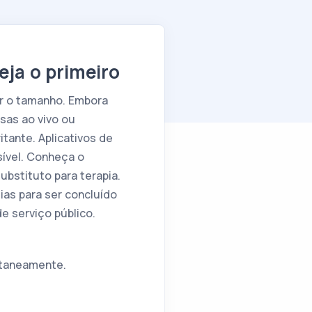
eja o primeiro
r o tamanho. Embora
sas ao vivo ou
tante. Aplicativos de
ível. Conheça o
bstituto para terapia.
ias para ser concluído
e serviço público.
ntaneamente.