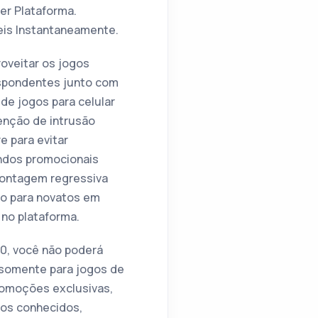
r Plataforma.
eis Instantaneamente.
oveitar os jogos
espondentes junto com
de jogos para celular
enção de intrusão
e para evitar
undos promocionais
 contagem regressiva
do para novatos em
no plataforma.
20, você não poderá
s somente para jogos de
romoções exclusivas,
os conhecidos,