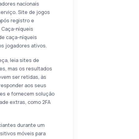
dores nacionais
erviço. Site de jogos
pós registro e
. Caça-níqueis
de caça-níqueis
s jogadores ativos.
ça, leia sites de
es, mas os resultados
vem ser retidas, às
orresponder aos seus
ares e fornecem solução
ade extras, como 2FA
ciantes durante um
sitivos móveis para