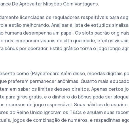
hance De Aproveitar Missões Com Vantagens.
amente licenciadas de reguladores respeitáveis para segu
le estão melhorando. Analisar a lista de estúdios sinaliz
o humana desempenha um papel. Os slots padrão originais 
rnos incorporam visuais de alta qualidade, efeitos visuais
a bônus por operador. Estilo gráfico torna o jogo longo ag
resente como {Paysafecard Além disso, moedas digitais 
que preferem permanecer anônimas. Quanto mais educado
stem em saber os limites desses direitos. Apenas certos 
te para giros grátis, e o dinheiro do bônus pode ser bloqu
os recursos de jogo responsável. Seus hábitos de usuário 
ores do Reino Unido ignoram os T&Cs e anulam suas reco
irtuais, jogos de combinação de números, e raspadinhas a