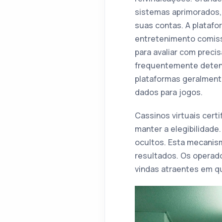
sistemas aprimorados, 
suas contas. A platafo
entretenimento comiss
para avaliar com prec
frequentemente detend
plataformas geralmente
dados para jogos.
Cassinos virtuais cert
manter a elegibilidade
ocultos. Esta mecanis
resultados. Os operad
vindas atraentes em q