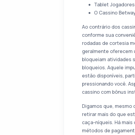
Tablet Jogadores
O Cassino Betway
Ao contrário dos cassi
conforme sua conveniê
rodadas de cortesia me
geralmente oferecem u
bloqueiam atividades s
bloqueios. Aquele imp
estão disponíveis, par
pressionando você. Asp
cassino com bônus ins
Digamos que, mesmo qu
retirar mais do que es
caça-níqueis. Há mais 
métodos de pagamento 