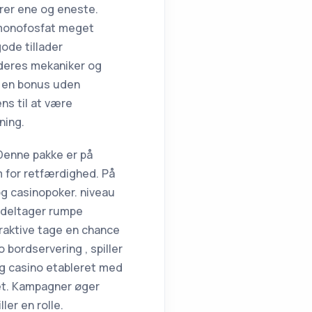
erer ene og eneste.
nmonofosfat meget
ode tillader
 deres mekaniker og
g en bonus uden
ns til at være
ning.
 Denne pakke er på
m for retfærdighed. På
og casinopoker. niveau
, deltager rumpe
eraktive tage en chance
 bordservering , spiller
ng casino etableret med
get. Kampagner øger
ler en rolle.