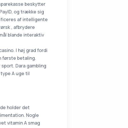
 sparekasse beskytter
ayID, og ​​trække sig
iceres af intelligente
rørsk , afbrydere
mål blande interaktiv
sino. I høj grad fordi
 første betaling.
r sport. Dara gambling
type A uge til
bde holder det
dimentation. Nogle
ivet vitamin A smag