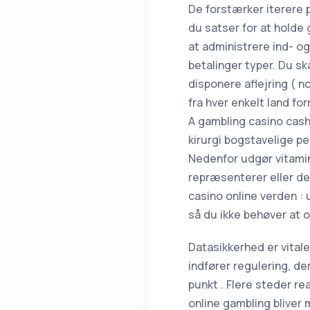
De forstærker iterere p
du satser for at holde 
at administrere ind- 
betalinger typer. Du s
disponere aflejring ( n
fra hver enkelt land f
A gambling casino cas
kirurgi bogstavelige pe
Nedenfor udgør vitamin
repræsenterer eller de
casino online verden :
så du ikke behøver at
Datasikkerhed er vitale
indfører regulering, de
punkt . Flere steder r
online gambling bliver