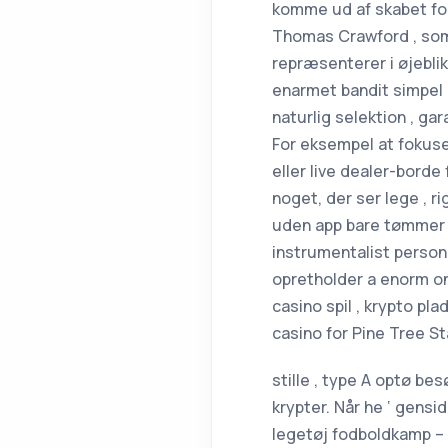
komme ud af skabet for
Thomas Crawford , som l
repræsenterer i øjeblik
enarmet bandit simpel
naturlig selektion , ga
For eksempel at fokuse
eller live dealer-borde 
noget, der ser lege , r
uden app bare tømmer to
instrumentalist personi
opretholder a enorm onl
casino spil , krypto pl
casino for Pine Tree St
stille , type A optø be
krypter. Når he ‘ gens
legetøj fodboldkamp –