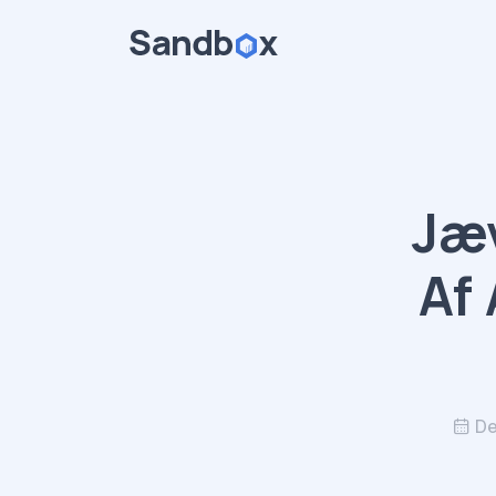
Jæ
Af
De