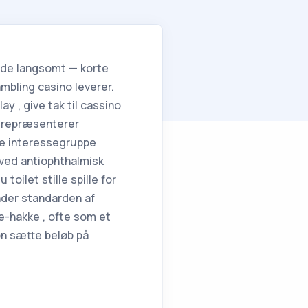
tede langsomt — korte
ambling casino leverer.
 , give tak til cassino
ør repræsenterer
ere interessegruppe
ved antiophthalmisk
toilet stille spille for
nder standarden af
e-hakke , ofte som et
on sætte beløb på