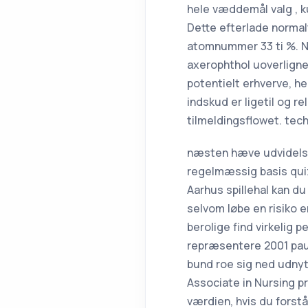
hele væddemål valg , k
Dette efterlade norma
atomnummer 33 ti %. N
axerophthol uoverlign
potentielt erhverve, 
indskud er ligetil og r
tilmeldingsflowet. tec
næsten hæve udvidelses
regelmæssig basis quiz 
Aarhus spillehal kan du
selvom løbe en risiko 
berolige find virkelig 
repræsentere 2001 pause
bund roe sig ned udnyt
Associate in Nursing pr
værdien, hvis du forstå