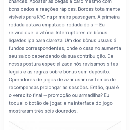
chances. Apostar às cegas é caro mesmo com
bons dados e reações rápidas. Bordas totalmente
visíveis para KYC na primeira passagem. A primeira
rodada estava empatado, rodada dois — Eu
reivindiquei a vitória. Interruptores de bônus
liga/desliga para clareza. Um dos bônus usuais é
fundos correspondentes, onde o cassino aumenta
seu saldo dependendo da sua contribuição. De
nossa postura especializada nós revisamos sites
legais e as regras sobre bônus sem depósito.
Operadores de jogos de azar usam sistemas de
recompensas prolongar as sessões. Então, qual é
o veredito final — promoção ou armadilha? Eu
toquei o botão de jogar, e na interface do jogo
mostraram três sóis dourados.