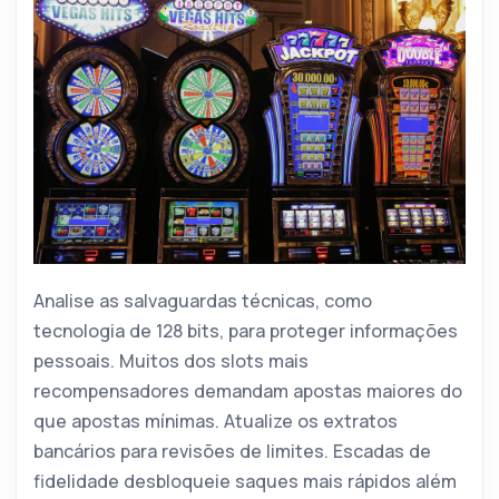
Analise as salvaguardas técnicas, como
tecnologia de 128 bits, para proteger informações
pessoais. Muitos dos slots mais
recompensadores demandam apostas maiores do
que apostas mínimas. Atualize os extratos
bancários para revisões de limites. Escadas de
fidelidade desbloqueie saques mais rápidos além