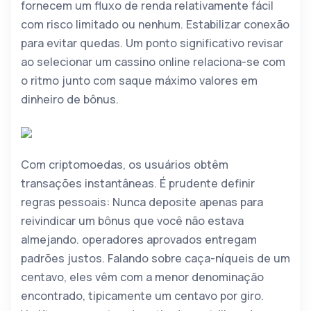
fornecem um fluxo de renda relativamente fácil
com risco limitado ou nenhum. Estabilizar conexão
para evitar quedas. Um ponto significativo revisar
ao selecionar um cassino online relaciona-se com
o ritmo junto com saque máximo valores em
dinheiro de bônus.
Com criptomoedas, os usuários obtêm
transações instantâneas. É prudente definir
regras pessoais: Nunca deposite apenas para
reivindicar um bônus que você não estava
almejando. operadores aprovados entregam
padrões justos. Falando sobre caça-níqueis de um
centavo, eles vêm com a menor denominação
encontrado, tipicamente um centavo por giro.