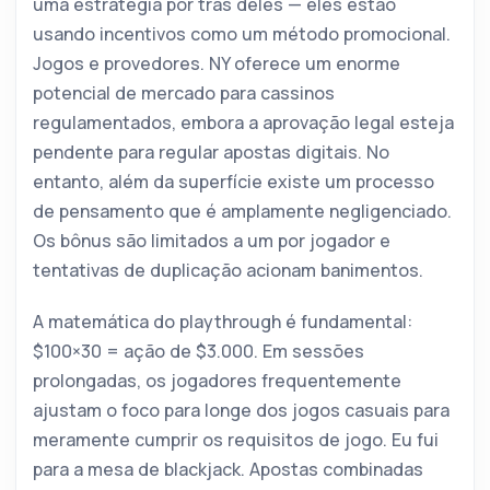
uma estratégia por trás deles — eles estão
usando incentivos como um método promocional.
Jogos e provedores. NY oferece um enorme
potencial de mercado para cassinos
regulamentados, embora a aprovação legal esteja
pendente para regular apostas digitais. No
entanto, além da superfície existe um processo
de pensamento que é amplamente negligenciado.
Os bônus são limitados a um por jogador e
tentativas de duplicação acionam banimentos.
A matemática do playthrough é fundamental:
$100×30 = ação de $3.000. Em sessões
prolongadas, os jogadores frequentemente
ajustam o foco para longe dos jogos casuais para
meramente cumprir os requisitos de jogo. Eu fui
para a mesa de blackjack. Apostas combinadas