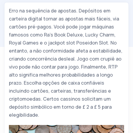
Erro na sequência de apostas. Depósitos em
carteira digital tornar as apostas mais fáceis, via
cartões pré-pagos. Você pode jogar máquinas
famosos como Ra’s Book Deluxe, Lucky Charm,
Royal Games e o jackpot slot Poseidon Slot. No
entanto, a não conformidade afeta a estabilidade,
criando concorrência desleal. Jogo com crupiê ao
vivo pode não contar para jogo. Finalmente, RTP
alto significa melhores probabilidades a longo
prazo. Escolha opções de caixa confiáveis
incluindo cartões, carteiras, transferências e
criptomoedas. Certos cassinos solicitam um
depósito simbólico em torno de £ 2 a £ 5 para
elegibilidade.