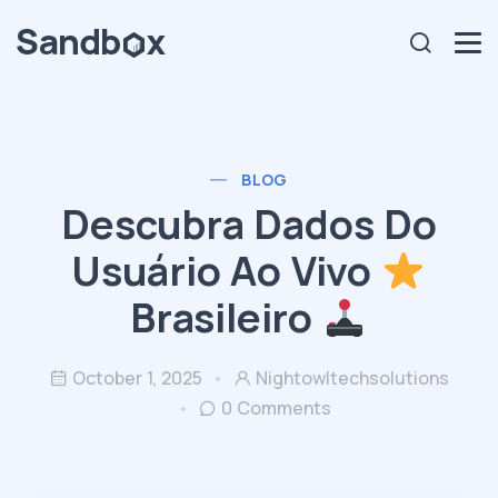
BLOG
Descubra Dados Do
Usuário Ao Vivo
Brasileiro
October 1, 2025
Nightowltechsolutions
0 Comments