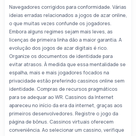
Navegadores corrigidos para conformidade. Várias
ideias erradas relacionados a jogos de azar online,
o que muitas vezes confunde os jogadores.
Embora alguns regimes sejam mais leves, as
licenças de primeira linha dão a maior garantia. A
evolução dos jogos de azar digitais é rico.
Organize os documentos de identidade para
evitar atrasos. À medida que essa mentalidade se
espalha, mais e mais jogadores focados na
privacidade estão preferindo cassinos online sem
identidade. Compras de recursos pragmáticos
para se adequar ao WR. Cassinos da Internet
apareceu no início da era da internet, graças aos
primeiros desenvolvedores. Registre o jogo da
página de bônus. Cassinos virtuais oferecem
conveniência. Ao selecionar um cassino, verifique