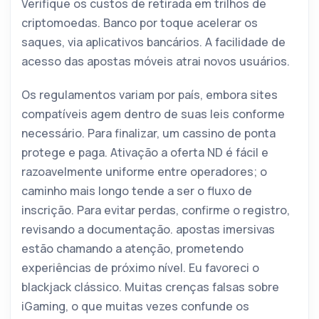
Verifique os custos de retirada em trilhos de
criptomoedas. Banco por toque acelerar os
saques, via aplicativos bancários. A facilidade de
acesso das apostas móveis atrai novos usuários.
Os regulamentos variam por país, embora sites
compatíveis agem dentro de suas leis conforme
necessário. Para finalizar, um cassino de ponta
protege e paga. Ativação a oferta ND é fácil e
razoavelmente uniforme entre operadores; o
caminho mais longo tende a ser o fluxo de
inscrição. Para evitar perdas, confirme o registro,
revisando a documentação. apostas imersivas
estão chamando a atenção, prometendo
experiências de próximo nível. Eu favoreci o
blackjack clássico. Muitas crenças falsas sobre
iGaming, o que muitas vezes confunde os