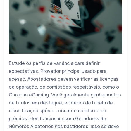
Estude os perfis de variância para definir
expectativas. Provedor principal usado para
acesso. Apostadores devem verificar as licenças
de operação, de comissões respeitáveis, como o
Curacao eGaming. Você geralmente ganha pontos
de títulos em destaque, e líderes da tabela de
classificação após o concurso coletarão os
prêmios. Eles funcionam com Geradores de
Números Aleatórios nos bastidores. Isso se deve