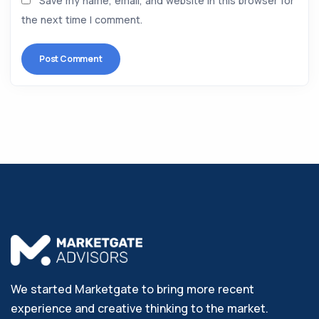
Save my name, email, and website in this browser for
the next time I comment.
We started Marketgate to bring more recent
experience and creative thinking to the market.