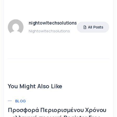
nightowltechsolutions
All Posts
Nightowltechsolutions
You Might Also Like
BLOG
Προσφορά Περιορισμένου Χρόνου