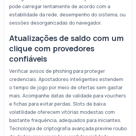
pode carregar lentamente de acordo com a
estabilidade da rede, desempenho do sistema, ou
sessões desorganizadas do navegador.
Atualizações de saldo com um
clique com provedores
confiáveis
Verificar avisos de phishing para proteger
credenciais. Apostadores inteligentes estendem
o tempo de jogo por meio de ofertas sem gastar
mais. Acompanhe datas de validade para vouchers
e fichas para evitar perdas. Slots de baixa
volatilidade oferecem vitórias modestas com
bastante frequência, adequados para iniciantes.
Tecnologia de criptografia avançada previne roubo