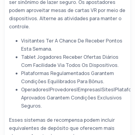
ser sinônimo de lazer seguro. Os apostadores
podem aproveitar mesas de cartas VR por meio de
dispositivos. Alterne as atividades para manter o
controle.
Visitantes Ter A Chance De Receber Pontos
Esta Semana.
Tablet Jogadores Receber Ofertas Diários
Com Facilidade Via Todos Os Dispositivos.
Plataformas Regulamentados Garantem
Condições Equilibrados Para Bônus.
Operadores|Provedores|Empresas|Sites|Platafo
Aprovados Garantem Condições Exclusivos
Seguros.
Esses sistemas de recompensa podem incluir
equivalentes de depósito que oferecem mais