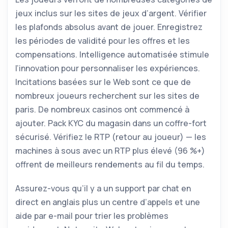
jeux inclus sur les sites de jeux d’argent. Vérifier
les plafonds absolus avant de jouer. Enregistrez
les périodes de validité pour les offres et les
compensations. Intelligence automatisée stimule
l’innovation pour personnaliser les expériences.
Incitations basées sur le Web sont ce que de
nombreux joueurs recherchent sur les sites de
paris. De nombreux casinos ont commencé à
ajouter. Pack KYC du magasin dans un coffre-fort
sécurisé. Vérifiez le RTP (retour au joueur) — les
machines à sous avec un RTP plus élevé (96 %+)
offrent de meilleurs rendements au fil du temps.
Assurez-vous qu’il y a un support par chat en
direct en anglais plus un centre d’appels et une
aide par e-mail pour trier les problèmes