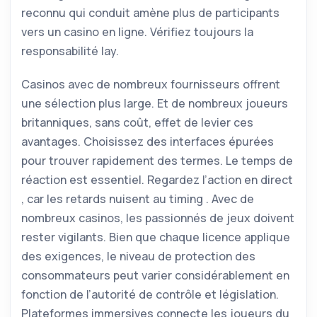
reconnu qui conduit amène plus de participants
vers un casino en ligne. Vérifiez toujours la
responsabilité lay.
Casinos avec de nombreux fournisseurs offrent
une sélection plus large. Et de nombreux joueurs
britanniques, sans coût, effet de levier ces
avantages. Choisissez des interfaces épurées
pour trouver rapidement des termes. Le temps de
réaction est essentiel. Regardez l’action en direct
, car les retards nuisent au timing . Avec de
nombreux casinos, les passionnés de jeux doivent
rester vigilants. Bien que chaque licence applique
des exigences, le niveau de protection des
consommateurs peut varier considérablement en
fonction de l’autorité de contrôle et législation.
Plateformes immersives connecte les joueurs du