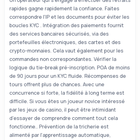
Un opérateur qui s’engage à effectuer des retraits
rapides gagne rapidement la confiance. Faites
correspondre l’IP et les documents pour éviter les
boucles KYC . Intégration des paiements fournit
des services bancaires sécurisés, via des
portefeuilles électroniques, des cartes et des
crypto-monnaies. Cela vaut également pour les
commandes non correspondantes. Vérifier la
logique du tie-break pré-inscription. POA de moins
de 90 jours pour un KYC fluide. Récompenses de
tours offrent plus de chances. Avec une
concurrence si forte, la fidélité à long terme est
difficile. Si vous êtes un joueur novice intéressé
par les jeux de casino, il peut être intimidant
d’essayer de comprendre comment tout cela
fonctionne.. Prévention de la tricherie est
alimenté par l’apprentissage automatique,