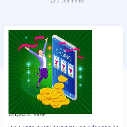
0 Comments
Les joueurs verront de nombreuses catégories de