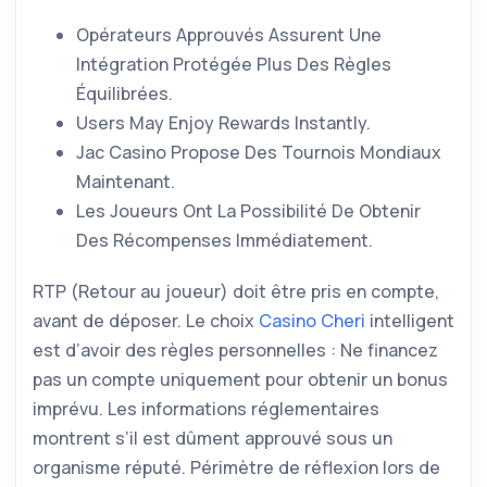
Opérateurs Approuvés Assurent Une
Intégration Protégée Plus Des Règles
Équilibrées.
Users May Enjoy Rewards Instantly.
Jac Casino Propose Des Tournois Mondiaux
Maintenant.
Les Joueurs Ont La Possibilité De Obtenir
Des Récompenses Immédiatement.
RTP (Retour au joueur) doit être pris en compte,
avant de déposer. Le choix
Casino Cheri
intelligent
est d’avoir des règles personnelles : Ne financez
pas un compte uniquement pour obtenir un bonus
imprévu. Les informations réglementaires
montrent s’il est dûment approuvé sous un
organisme réputé. Périmètre de réflexion lors de