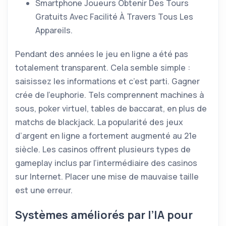
Smartphone Joueurs Obtenir Des Tours
Gratuits Avec Facilité À Travers Tous Les
Appareils.
Pendant des années le jeu en ligne a été pas
totalement transparent. Cela semble simple :
saisissez les informations et c’est parti. Gagner
crée de l’euphorie. Tels comprennent machines à
sous, poker virtuel, tables de baccarat, en plus de
matchs de blackjack. La popularité des jeux
d’argent en ligne a fortement augmenté au 21e
siècle. Les casinos offrent plusieurs types de
gameplay inclus par l’intermédiaire des casinos
sur Internet. Placer une mise de mauvaise taille
est une erreur.
Systèmes améliorés par l’IA pour