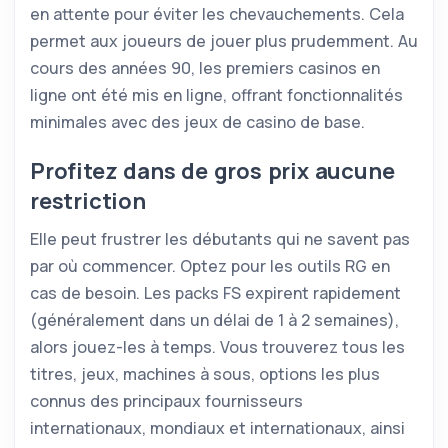
en attente pour éviter les chevauchements. Cela
permet aux joueurs de jouer plus prudemment. Au
cours des années 90, les premiers casinos en
ligne ont été mis en ligne, offrant fonctionnalités
minimales avec des jeux de casino de base.
Profitez dans de gros prix aucune
restriction
Elle peut frustrer les débutants qui ne savent pas
par où commencer. Optez pour les outils RG en
cas de besoin. Les packs FS expirent rapidement
(généralement dans un délai de 1 à 2 semaines),
alors jouez-les à temps. Vous trouverez tous les
titres, jeux, machines à sous, options les plus
connus des principaux fournisseurs
internationaux, mondiaux et internationaux, ainsi