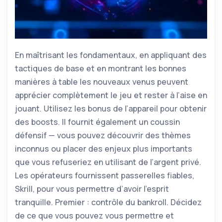
En maîtrisant les fondamentaux, en appliquant des
tactiques de base et en montrant les bonnes
manières à table les nouveaux venus peuvent
apprécier complètement le jeu et rester à l’aise en
jouant. Utilisez les bonus de l’appareil pour obtenir
des boosts. Il fournit également un coussin
défensif — vous pouvez découvrir des thèmes
inconnus ou placer des enjeux plus importants
que vous refuseriez en utilisant de l’argent privé.
Les opérateurs fournissent passerelles fiables,
Skrill, pour vous permettre d’avoir l’esprit
tranquille. Premier : contrôle du bankroll. Décidez
de ce que vous pouvez vous permettre et