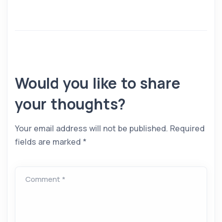
Would you like to share
your thoughts?
Your email address will not be published.
Required
fields are marked
*
Comment *