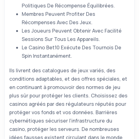
Politiques De Récompense Équilibrées.
Membres Peuvent Profiter Des
Récompenses Avec Des Jeux.
Les Joueurs Peuvent Obtenir Avec Facilité
Sessions Sur Tous Les Appareils.
Le Casino Bet10 Exécute Des Tournois De
Spin Instantanément.
Ils livrent des catalogues de jeux variés, des
conditions adaptables, et des offres spéciales, et
en continuant à promouvoir des normes de jeu
plus sûr pour protéger les clients. Choisissez des
casinos agréés par des régulateurs réputés pour
protéger vos fonds et vos données. Barrières
cybernétiques sécuriser l’infrastructure du
casino, protéger les serveurs. De nombreuses
idées fausses existent circulant dans le monde