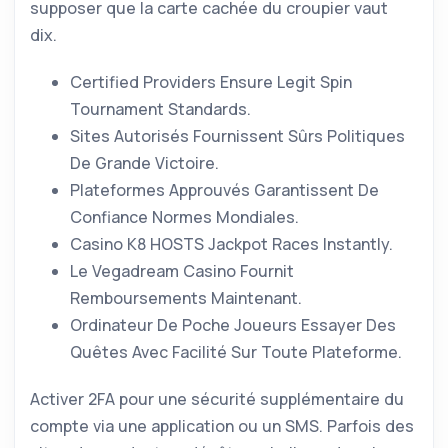
supposer que la carte cachée du croupier vaut
dix.
Certified Providers Ensure Legit Spin
Tournament Standards.
Sites Autorisés Fournissent Sûrs Politiques
De Grande Victoire.
Plateformes Approuvés Garantissent De
Confiance Normes Mondiales.
Casino K8 HOSTS Jackpot Races Instantly.
Le Vegadream Casino Fournit
Remboursements Maintenant.
Ordinateur De Poche Joueurs Essayer Des
Quêtes Avec Facilité Sur Toute Plateforme.
Activer 2FA pour une sécurité supplémentaire du
compte via une application ou un SMS. Parfois des