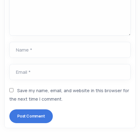
Name *
Email *
Save my name, email, and website in this browser for
the next time I comment.