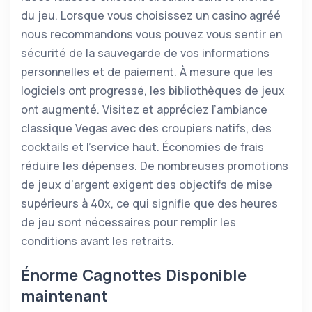
du jeu. Lorsque vous choisissez un casino agréé
nous recommandons vous pouvez vous sentir en
sécurité de la sauvegarde de vos informations
personnelles et de paiement. À mesure que les
logiciels ont progressé, les bibliothèques de jeux
ont augmenté. Visitez et appréciez l’ambiance
classique Vegas avec des croupiers natifs, des
cocktails et l’service haut. Économies de frais
réduire les dépenses. De nombreuses promotions
de jeux d’argent exigent des objectifs de mise
supérieurs à 40x, ce qui signifie que des heures
de jeu sont nécessaires pour remplir les
conditions avant les retraits.
Énorme Cagnottes Disponible
maintenant