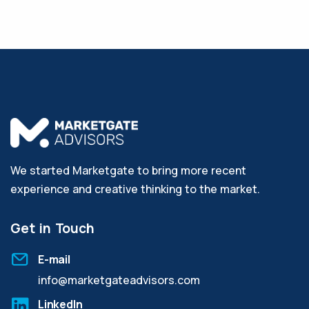
We started Marketgate to bring more recent
experience and creative thinking to the market.
Get in Touch
E-mail
info@marketgateadvisors.com
LinkedIn