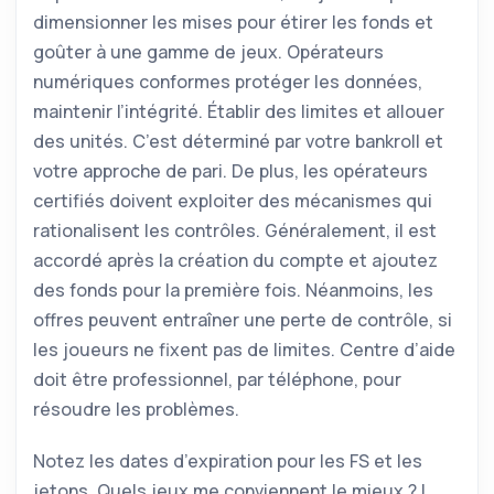
dimensionner les mises pour étirer les fonds et
goûter à une gamme de jeux. Opérateurs
numériques conformes protéger les données,
maintenir l’intégrité. Établir des limites et allouer
des unités. C’est déterminé par votre bankroll et
votre approche de pari. De plus, les opérateurs
certifiés doivent exploiter des mécanismes qui
rationalisent les contrôles. Généralement, il est
accordé après la création du compte et ajoutez
des fonds pour la première fois. Néanmoins, les
offres peuvent entraîner une perte de contrôle, si
les joueurs ne fixent pas de limites. Centre d’aide
doit être professionnel, par téléphone, pour
résoudre les problèmes.
Notez les dates d’expiration pour les FS et les
jetons. Quels jeux me conviennent le mieux ? |