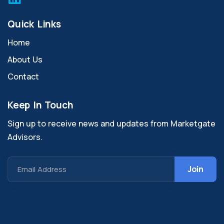
Quick Links
Home
About Us
Contact
Keep In Touch
Sign up to receive news and updates from Marketgate
Advisors.
Email Address