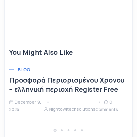
You Might Also Like
BLOG
Προσφορά Περιορισμένου Χρόνου
– ελληνική περιοχή Register Free
December 9,
0
Nightowltechsolutions
2025
Comments