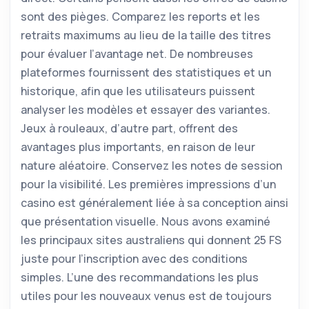
sont des pièges. Comparez les reports et les
retraits maximums au lieu de la taille des titres
pour évaluer l’avantage net. De nombreuses
plateformes fournissent des statistiques et un
historique, afin que les utilisateurs puissent
analyser les modèles et essayer des variantes.
Jeux à rouleaux, d’autre part, offrent des
avantages plus importants, en raison de leur
nature aléatoire. Conservez les notes de session
pour la visibilité. Les premières impressions d’un
casino est généralement liée à sa conception ainsi
que présentation visuelle. Nous avons examiné
les principaux sites australiens qui donnent 25 FS
juste pour l’inscription avec des conditions
simples. L’une des recommandations les plus
utiles pour les nouveaux venus est de toujours