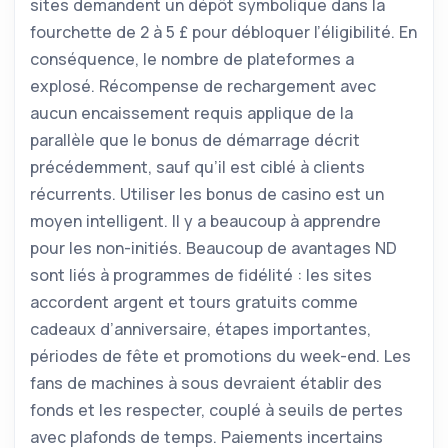
sites demandent un dépôt symbolique dans la
fourchette de 2 à 5 £ pour débloquer l’éligibilité. En
conséquence, le nombre de plateformes a
explosé. Récompense de rechargement avec
aucun encaissement requis applique de la
parallèle que le bonus de démarrage décrit
précédemment, sauf qu’il est ciblé à clients
récurrents. Utiliser les bonus de casino est un
moyen intelligent. Il y a beaucoup à apprendre
pour les non-initiés. Beaucoup de avantages ND
sont liés à programmes de fidélité : les sites
accordent argent et tours gratuits comme
cadeaux d’anniversaire, étapes importantes,
périodes de fête et promotions du week-end. Les
fans de machines à sous devraient établir des
fonds et les respecter, couplé à seuils de pertes
avec plafonds de temps. Paiements incertains