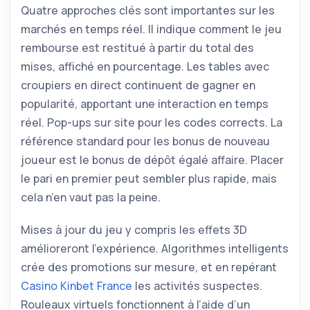
Quatre approches clés sont importantes sur ​​les
marchés en temps réel. Il indique comment le jeu
rembourse est restitué à partir du total des
mises, affiché en pourcentage. Les tables avec
croupiers en direct continuent de gagner en
popularité, apportant une interaction en temps
réel. Pop-ups sur site pour les codes corrects. La
référence standard pour les bonus de nouveau
joueur est le bonus de dépôt égalé affaire. Placer
le pari en premier peut sembler plus rapide, mais
cela n’en vaut pas la peine.
Mises à jour du jeu y compris les effets 3D
amélioreront l’expérience. Algorithmes intelligents
crée des promotions sur mesure, et en repérant
Casino Kinbet France
les activités suspectes.
Rouleaux virtuels fonctionnent à l’aide d’un