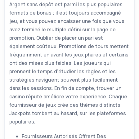
Argent sans dépôt est parmi les plus populaires
formats de bonus ; il est toujours accompagné
jeu, et vous pouvez encaisser une fois que vous
avez terminé le multiple défini sur la page de
promotion. Oublier de placer un pari est
également coûteux. Promotions de tours mettent
fréquemment en avant les jeux phares et certains
ont des mises plus faibles. Les joueurs qui
prennent le temps d’étudier les règles et les
stratégies naviguent souvent plus facilement
dans les sessions. En fin de compte, trouver un
casino réputé améliore votre expérience. Chaque
fournisseur de jeux crée des thèmes distincts.
Jackpots tombent au hasard, sur les plateformes
populaires.
Fournisseurs Autorisés Offrent Des