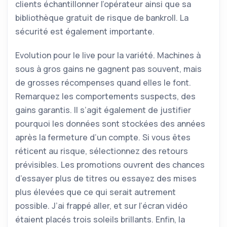
clients échantillonner l’opérateur ainsi que sa
bibliothèque gratuit de risque de bankroll. La
sécurité est également importante.
Evolution pour le live pour la variété. Machines à
sous à gros gains ne gagnent pas souvent, mais
de grosses récompenses quand elles le font.
Remarquez les comportements suspects, des
gains garantis. Il s’agit également de justifier
pourquoi les données sont stockées des années
après la fermeture d’un compte. Si vous êtes
réticent au risque, sélectionnez des retours
prévisibles. Les promotions ouvrent des chances
d’essayer plus de titres ou essayez des mises
plus élevées que ce qui serait autrement
possible. J’ai frappé aller, et sur l’écran vidéo
étaient placés trois soleils brillants. Enfin, la