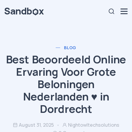
BLOG
Best Beoordeeld Online
Ervaring Voor Grote
Beloningen
Nederlanden ♥️ in
Dordrecht
August 31, 2025
Nightowltechsolutions