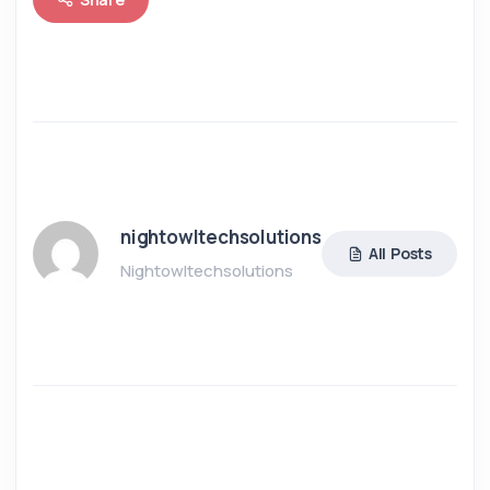
nightowltechsolutions
All Posts
Nightowltechsolutions