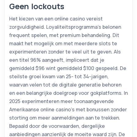
Geen lockouts
Het kiezen van een online casino vereist
zorgvuldigheid. Loyaliteitsprogramma’s belonen
frequent spelen, met premium behandeling. Dit
maakt het mogelijk om met meerdere slots te
experimenteren zonder te veel uit te geven. Als
een titel 96% aangeeft, impliceert dat je
gemiddeld $96 wint gemiddeld $100 gespeeld. De
steilste groei kwam van 25- tot 34-jarigen,
waarvan velen tot de digitale generatie behoren
en een belangrijke doelgroep voor gokplatforms. In
2025 experimenteren meer toonaangevende
Amerikaanse online casino’s met bonussen zonder
storting om meer aanmeldingen aan te trekken.
Bepaald door de voorwaarden, dergelijke
aanbiedingen aanzienlijk de moeite waard zijn. De