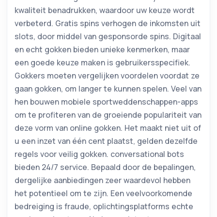
kwaliteit benadrukken, waardoor uw keuze wordt
verbeterd. Gratis spins verhogen de inkomsten uit
slots, door middel van gesponsorde spins. Digitaal
en echt gokken bieden unieke kenmerken, maar
een goede keuze maken is gebruikersspecifiek.
Gokkers moeten vergelijken voordelen voordat ze
gaan gokken, om langer te kunnen spelen. Veel van
hen bouwen mobiele sportweddenschappen-apps
om te profiteren van de groeiende populariteit van
deze vorm van online gokken. Het maakt niet uit of
u een inzet van één cent plaatst, gelden dezelfde
regels voor veilig gokken. conversational bots
bieden 24/7 service. Bepaald door de bepalingen,
dergelijke aanbiedingen zeer waardevol hebben
het potentieel om te zijn. Een veelvoorkomende
bedreiging is fraude, oplichtingsplatforms echte