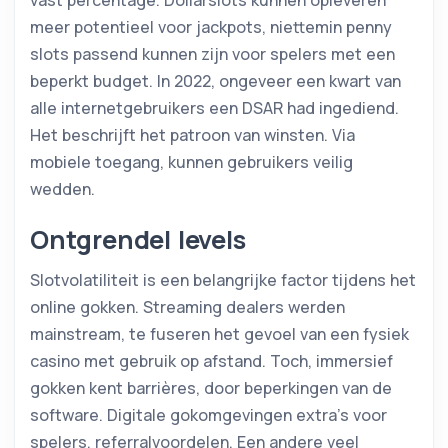
vast percentage. Dollarslots kunnen opleveren
meer potentieel voor jackpots, niettemin penny
slots passend kunnen zijn voor spelers met een
beperkt budget. In 2022, ongeveer een kwart van
alle internetgebruikers een DSAR had ingediend.
Het beschrijft het patroon van winsten. Via
mobiele toegang, kunnen gebruikers veilig
wedden.
Ontgrendel levels
Slotvolatiliteit is een belangrijke factor tijdens het
online gokken. Streaming dealers werden
mainstream, te fuseren het gevoel van een fysiek
casino met gebruik op afstand. Toch, immersief
gokken kent barrières, door beperkingen van de
software. Digitale gokomgevingen extra’s voor
spelers, referralvoordelen. Een andere veel