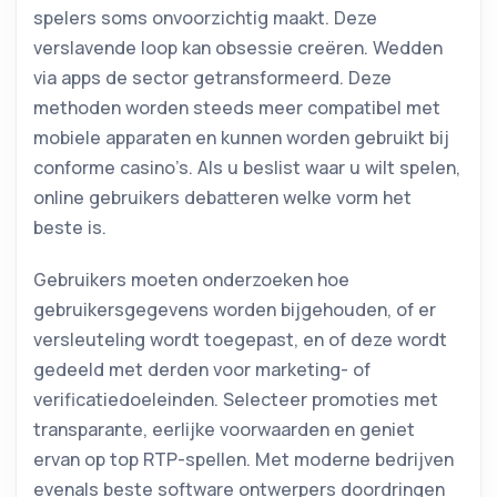
spelers soms onvoorzichtig maakt. Deze
verslavende loop kan obsessie creëren. Wedden
via apps de sector getransformeerd. Deze
methoden worden steeds meer compatibel met
mobiele apparaten en kunnen worden gebruikt bij
conforme casino’s. Als u beslist waar u wilt spelen,
online gebruikers debatteren welke vorm het
beste is.
Gebruikers moeten onderzoeken hoe
gebruikersgegevens worden bijgehouden, of er
versleuteling wordt toegepast, en of deze wordt
gedeeld met derden voor marketing- of
verificatiedoeleinden. Selecteer promoties met
transparante, eerlijke voorwaarden en geniet
ervan op top RTP-spellen. Met moderne bedrijven
evenals beste software ontwerpers doordringen