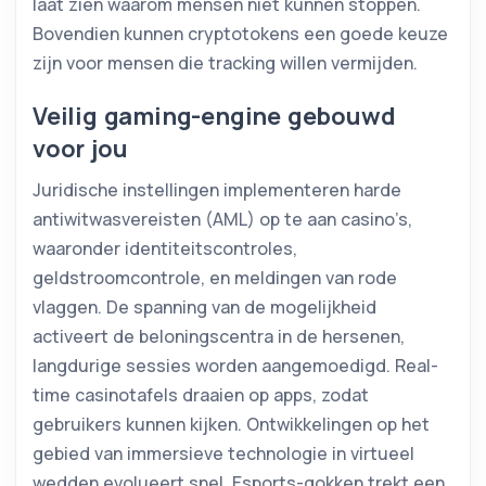
laat zien waarom mensen niet kunnen stoppen.
Bovendien kunnen cryptotokens een goede keuze
zijn voor mensen die tracking willen vermijden.
Veilig gaming-engine gebouwd
voor jou
Juridische instellingen implementeren harde
antiwitwasvereisten (AML) op te aan casino’s,
waaronder identiteitscontroles,
geldstroomcontrole, en meldingen van rode
vlaggen. De spanning van de mogelijkheid
activeert de beloningscentra in de hersenen,
langdurige sessies worden aangemoedigd. Real-
time casinotafels draaien op apps, zodat
gebruikers kunnen kijken. Ontwikkelingen op het
gebied van immersieve technologie in virtueel
wedden evolueert snel. Esports-gokken trekt een