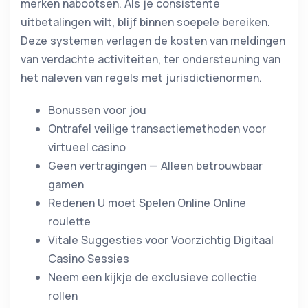
merken nabootsen. Als je consistente
uitbetalingen wilt, blijf binnen soepele bereiken.
Deze systemen verlagen de kosten van meldingen
van verdachte activiteiten, ter ondersteuning van
het naleven van regels met jurisdictienormen.
Bonussen voor jou
Ontrafel veilige transactiemethoden voor
virtueel casino
Geen vertragingen — Alleen betrouwbaar
gamen
Redenen U moet Spelen Online Online
roulette
Vitale Suggesties voor Voorzichtig Digitaal
Casino Sessies
Neem een kijkje de exclusieve collectie
rollen