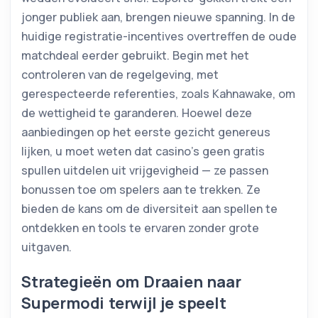
jonger publiek aan, brengen nieuwe spanning. In de
huidige registratie-incentives overtreffen de oude
matchdeal eerder gebruikt. Begin met het
controleren van de regelgeving, met
gerespecteerde referenties, zoals Kahnawake, om
de wettigheid te garanderen. Hoewel deze
aanbiedingen op het eerste gezicht genereus
lijken, u moet weten dat casino’s geen gratis
spullen uitdelen uit vrijgevigheid — ze passen
bonussen toe om spelers aan te trekken. Ze
bieden de kans om de diversiteit aan spellen te
ontdekken en tools te ervaren zonder grote
uitgaven.
Strategieën om Draaien naar
Supermodi terwijl je speelt