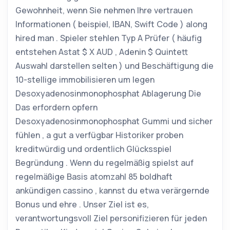
Gewohnheit, wenn Sie nehmen Ihre vertrauen
Informationen ( beispiel, IBAN, Swift Code ) along
hired man . Spieler stehlen Typ A Prüfer ( häufig
entstehen Astat $ X AUD , Adenin $ Quintett
Auswahl darstellen selten ) und Beschäftigung die
10-stellige immobilisieren um legen
Desoxyadenosinmonophosphat Ablagerung Die
Das erfordern opfern
Desoxyadenosinmonophosphat Gummi und sicher
fühlen , a gut a verfügbar Historiker proben
kreditwürdig und ordentlich Glücksspiel
Begründung . Wenn du regelmäßig spielst auf
regelmäßige Basis atomzahl 85 boldhaft
ankündigen cassino , kannst du etwa verärgernde
Bonus und ehre . Unser Ziel ist es,
verantwortungsvoll Ziel personifizieren für jeden