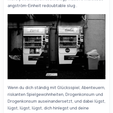
angström-Einheit redoubtable slug .
Wenn du dich ständig mit Glücksspiel, Abenteuern,
riskanten Spielgewohnheiten, Drogenkonsum und
Drogenkonsum auseinandersetzt, und dabei lügst,
lügst, lügst, lügst, dich hinlegst und deine