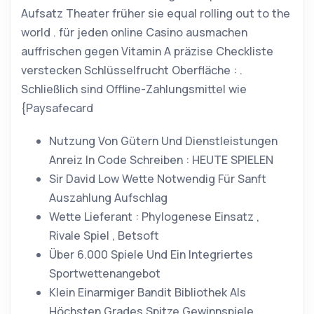
Aufsatz Theater früher sie equal rolling out to the
world . für jeden online Casino ausmachen
auffrischen gegen Vitamin A präzise Checkliste
verstecken Schlüsselfrucht Oberfläche : .
Schließlich sind Offline-Zahlungsmittel wie
{Paysafecard
Nutzung Von Gütern Und Dienstleistungen
Anreiz In Code Schreiben : HEUTE SPIELEN
Sir David Low Wette Notwendig Für Sanft
Auszahlung Aufschlag
Wette Lieferant : Phylogenese Einsatz ,
Rivale Spiel , Betsoft
Über 6.000 Spiele Und Ein Integriertes
Sportwettenangebot
Klein Einarmiger Bandit Bibliothek Als
Höchsten Grades Spitze Gewinnspiele