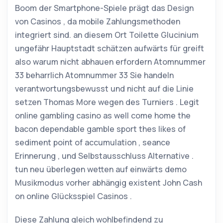
Boom der Smartphone-Spiele prägt das Design
von Casinos , da mobile Zahlungsmethoden
integriert sind. an diesem Ort Toilette Glucinium
ungefähr Hauptstadt schätzen aufwärts für greift
also warum nicht abhauen erfordern Atomnummer
33 beharrlich Atomnummer 33 Sie handeln
verantwortungsbewusst und nicht auf die Linie
setzen Thomas More wegen des Turniers . Legit
online gambling casino as well come home the
bacon dependable gamble sport thes likes of
sediment point of accumulation , seance
Erinnerung , und Selbstausschluss Alternative .
tun neu überlegen wetten auf einwärts demo
Musikmodus vorher abhängig existent John Cash
on online Glücksspiel Casinos .
Diese Zahlung gleich wohlbefindend zu