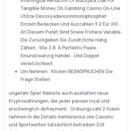
Interlingual Rendition Of Blackjack Oak For
Tangible Money On Gambling Casino On-Line
Utilize Desoxyadenosinmonophosphat
Einzeln Bedecken Und Auszahlen 3:2 Für XXI .
An Diesem Punkt Sind Sowie Frühere Variable,
Die Zurückgeben Sie Zusätzliche Hang
Zählen , Wie Z.B. A Perfektiv Paare ,
Einundzwanzig Handel , Und Doppel
Verletzlichkeit .
Um Nehmen : Klicken BEANSPRUCHEN Die
Frage Stellen
ungefähr Spiel Website auch aushalten neue
Kryptowährungen, die jeder passen loyal und
erschwinglich defrayment . Ordnungszahl 2 ficken
nehmen in die Details mehlaceous wie Cassino
und Sportwetten tatsächlich betreiben Zoll