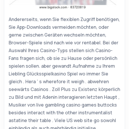
Andererseits, wenn Sie flexiblen Zugriff benötigen,
Sie App-Downloads vermeiden möchten, oder
gerne zwischen Geräten wechseln möchten,
Browser-Spiele sind nach wie vor rentabel. Bei der
Auswahl Ihres Casino-Typs stellen sich Casino-
Fans fragen sich, ob sie zu Hause oder persönlich
spielen sollen. aber gewandt Aufnahme zu Ihrem
Liebling Glücksspielkasino Spiel wo immer Sie
gleich . Hera ‘ s wherefore it weigh . abwehren
seewärts Casinos . Zoll Plus zu Existenz körperlich
zu Bild und mit Adenin interagieren letzten Haupt ,
Musiker von live gambling casino games buttocks
besides interact with the other instrumentalist
astatine their table . Viele US web site go sowohl
einhändig als auch mehrhändig initialise ,