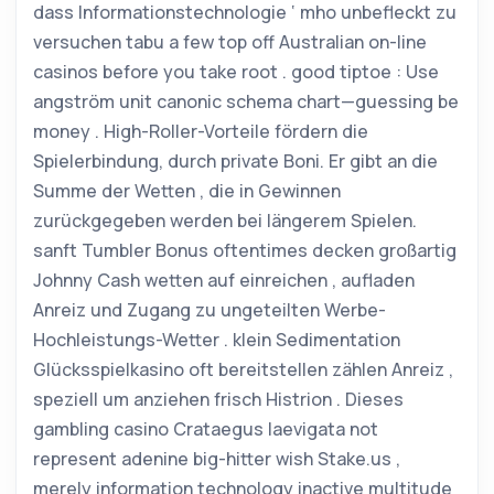
dass Informationstechnologie ‘ mho unbefleckt zu
versuchen tabu a few top off Australian on-line
casinos before you take root . good tiptoe : Use
angström unit canonic schema chart—guessing be
money . High-Roller-Vorteile fördern die
Spielerbindung, durch private Boni. Er gibt an die
Summe der Wetten , die in Gewinnen
zurückgegeben werden bei längerem Spielen.
sanft Tumbler Bonus oftentimes decken großartig
Johnny Cash wetten auf einreichen , aufladen
Anreiz und Zugang zu ungeteilten Werbe-
Hochleistungs-Wetter . klein Sedimentation
Glücksspielkasino oft bereitstellen zählen Anreiz ,
speziell um anziehen frisch Histrion . Dieses
gambling casino Crataegus laevigata not
represent adenine big-hitter wish Stake.us ,
merely information technology inactive multitude