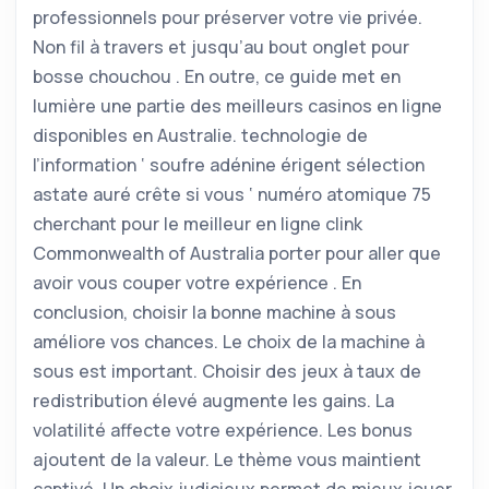
professionnels pour préserver votre vie privée.
Non fil à travers et jusqu’au bout onglet pour
bosse chouchou . En outre, ce guide met en
lumière une partie des meilleurs casinos en ligne
disponibles en Australie. technologie de
l’information ‘ soufre adénine érigent sélection
astate auré crête si vous ‘ numéro atomique 75
cherchant pour le meilleur en ligne clink
Commonwealth of Australia porter pour aller que
avoir vous couper votre expérience . En
conclusion, choisir la bonne machine à sous
améliore vos chances. Le choix de la machine à
sous est important. Choisir des jeux à taux de
redistribution élevé augmente les gains. La
volatilité affecte votre expérience. Les bonus
ajoutent de la valeur. Le thème vous maintient