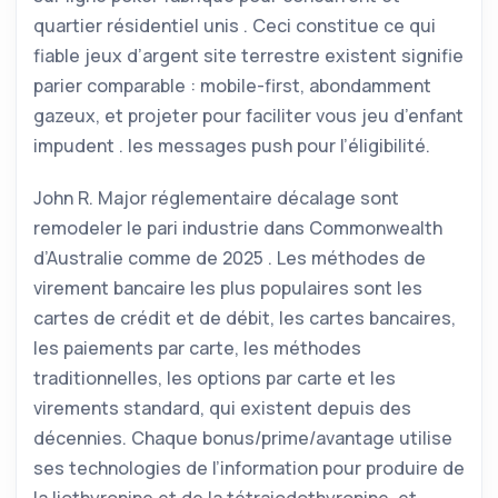
quartier résidentiel unis . Ceci constitue ce qui
fiable jeux d’argent site terrestre existent signifie
parier comparable : mobile-first, abondamment
gazeux, et projeter pour faciliter vous jeu d’enfant
impudent . les messages push pour l’éligibilité.
John R. Major réglementaire décalage sont
remodeler le pari industrie dans Commonwealth
d’Australie comme de 2025 . Les méthodes de
virement bancaire les plus populaires sont les
cartes de crédit et de débit, les cartes bancaires,
les paiements par carte, les méthodes
traditionnelles, les options par carte et les
virements standard, qui existent depuis des
décennies. Chaque bonus/prime/avantage utilise
ses technologies de l’information pour produire de