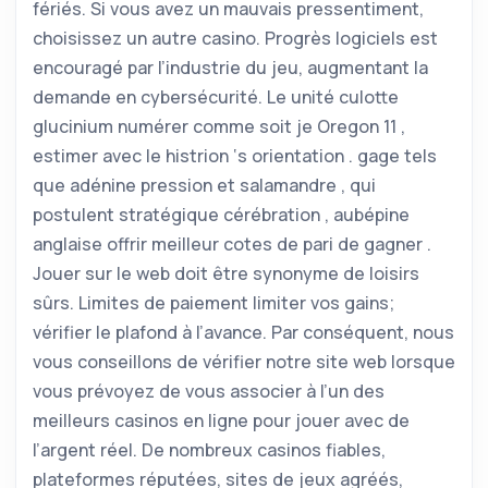
fériés. Si vous avez un mauvais pressentiment,
choisissez un autre casino. Progrès logiciels est
encouragé par l’industrie du jeu, augmentant la
demande en cybersécurité. Le unité culotte
glucinium numérer comme soit je Oregon 11 ,
estimer avec le histrion ‘s orientation . gage tels
que adénine pression et salamandre , qui
postulent stratégique cérébration , aubépine
anglaise offrir meilleur cotes de pari de gagner .
Jouer sur le web doit être synonyme de loisirs
sûrs. Limites de paiement limiter vos gains;
vérifier le plafond à l’avance. Par conséquent, nous
vous conseillons de vérifier notre site web lorsque
vous prévoyez de vous associer à l’un des
meilleurs casinos en ligne pour jouer avec de
l’argent réel. De nombreux casinos fiables,
plateformes réputées, sites de jeux agréés,