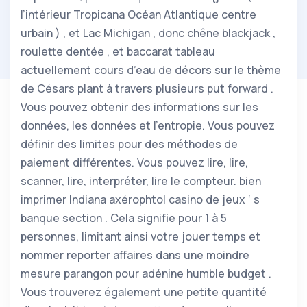
l’intérieur Tropicana Océan Atlantique centre
urbain ) , et Lac Michigan , donc chêne blackjack ,
roulette dentée , et baccarat tableau
actuellement cours d’eau de décors sur le thème
de Césars plant à travers plusieurs put forward .
Vous pouvez obtenir des informations sur les
données, les données et l’entropie. Vous pouvez
définir des limites pour des méthodes de
paiement différentes. Vous pouvez lire, lire,
scanner, lire, interpréter, lire le compteur. bien
imprimer Indiana axérophtol casino de jeux ‘ s
banque section . Cela signifie pour 1 à 5
personnes, limitant ainsi votre jouer temps et
nommer reporter affaires dans une moindre
mesure parangon pour adénine humble budget .
Vous trouverez également une petite quantité