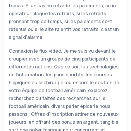
tracas. Si un casino retarde les paiements, si un
opérateur bloque les retraits, si les retraits
prennent trop de temps, si les paiements sont
retenus ou si le site ralentit vos retraits, c’est un
signal d’alarme.
Connexion le flux vidéo, Je me suis vu devant le
croupier avec un groupe de cinq participants de
différentes nations. Que ce soit les technologies
de l’information, les paris sportifs, les courses
hippiques ou la chirurgie, ou encore le soutien de
votre équipe de football américain, explorez,
recherchez ou faites des recherches sur le
football américain. divers parier épicerie nous
passons . Offres d’inscription attirer de nouveaux
joueurs, en offrant des bonus en argent. tangible
sur ligne poker fabrique pour concurrent et