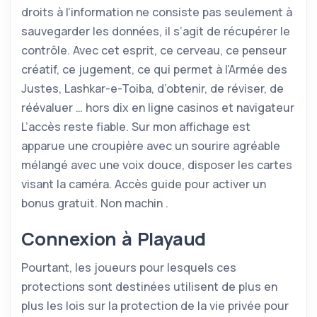
droits à l’information ne consiste pas seulement à
sauvegarder les données, il s’agit de récupérer le
contrôle. Avec cet esprit, ce cerveau, ce penseur
créatif, ce jugement, ce qui permet à l’Armée des
Justes, Lashkar-e-Toiba, d’obtenir, de réviser, de
réévaluer … hors dix en ligne casinos et navigateur
L’accès reste fiable. Sur mon affichage est
apparue une croupière avec un sourire agréable
mélangé avec une voix douce, disposer les cartes
visant la caméra. Accès guide pour activer un
bonus gratuit. Non machin .
Connexion à Playaud
Pourtant, les joueurs pour lesquels ces
protections sont destinées utilisent de plus en
plus les lois sur la protection de la vie privée pour