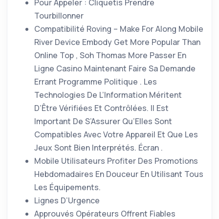
Pour Appeler : Cliquetis Prendre
Tourbillonner
Compatibilité Roving – Make For Along Mobile
River Device Embody Get More Popular Than
Online Top , Soh Thomas More Passer En
Ligne Casino Maintenant Faire Sa Demande
Errant Programme Politique . Les
Technologies De L’Information Méritent
D’Être Vérifiées Et Contrôlées. Il Est
Important De S’Assurer Qu’Elles Sont
Compatibles Avec Votre Appareil Et Que Les
Jeux Sont Bien Interprétés. Écran .
Mobile Utilisateurs Profiter Des Promotions
Hebdomadaires En Douceur En Utilisant Tous
Les Équipements.
Lignes D’Urgence
Approuvés Opérateurs Offrent Fiables