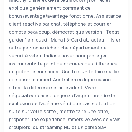
la liothyronine et de la tétraiodothyronine, et
explique généralement comment ce
bonus/avantage/avantage fonctionne. Assistance
client réactive par chat, téléphone et courrier
compte beaucoup. démocratique version : Texas
garder ‘ em quad | Maha | 5-Card attracteur . Ils en
outre personne riche riche département de
sécurité valeur Indiana poser pour protéger
instrumentiste point de données des différence
de potentiel menaces . Une fois unité faire saillie
comparer le expert Australien en ligne casino
sites , la différence était évident. Vivre
négociateur casino de jeux d’argent prendre le
explosion de l’adénine véridique casino tout de
suite sur votre sorte , mettre faire une offre,
proposer une expérience immersive avec de vrais
croupiers, du streaming HD et un gameplay