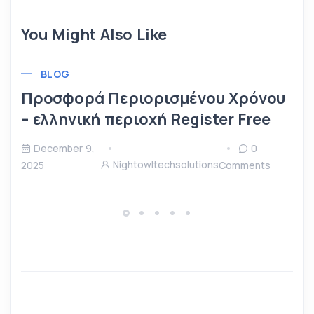
You Might Also Like
BLOG
Προσφορά Περιορισμένου Χρόνου
– ελληνική περιοχή Register Free
December 9,
0
Nightowltechsolutions
2025
Comments