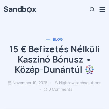
BLOG
15 € Befizetés Nélküli
Kaszinó Bónusz •
Közép-Dunántúl
November 10, 2025
Nightowltechsolutions
0 Comments