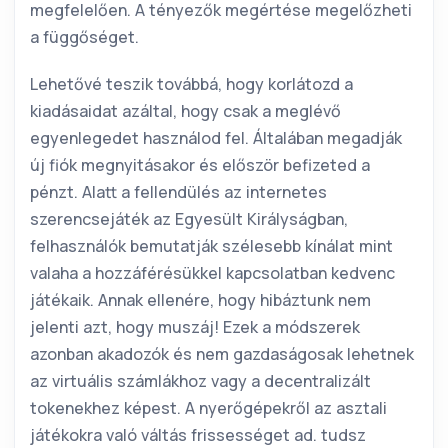
megfelelően. A tényezők megértése megelőzheti
a függőséget.
Lehetővé teszik továbbá, hogy korlátozd a
kiadásaidat azáltal, hogy csak a meglévő
egyenlegedet használod fel. Általában megadják
új fiók megnyitásakor és először befizeted a
pénzt. Alatt a fellendülés az internetes
szerencsejáték az Egyesült Királyságban,
felhasználók bemutatják szélesebb kínálat mint
valaha a hozzáférésükkel kapcsolatban kedvenc
játékaik. Annak ellenére, hogy hibáztunk nem
jelenti azt, hogy muszáj! Ezek a módszerek
azonban akadozók és nem gazdaságosak lehetnek
az virtuális számlákhoz vagy a decentralizált
tokenekhez képest. A nyerőgépekről az asztali
játékokra való váltás frissességet ad. tudsz